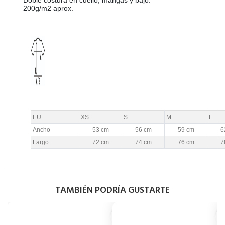
200g/m2 aprox.
EU
XS
S
M
L
Ancho
53 cm
56 cm
59 cm
6
Largo
72 cm
74 cm
76 cm
7
TAMBIÉN PODRÍA GUSTARTE
favorite_border
favori