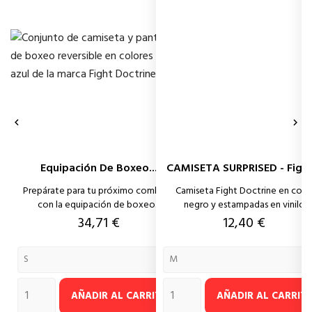


Equipación De Boxeo...
CAMISETA SURPRISED - Fight.
Prepárate para tu próximo combate
Camiseta Fight Doctrine en colo
con la equipación de boxeo...
negro y estampadas en vinilo
Precio
Precio
34,71 €
12,40 €
AÑADIR AL CARRITO
AÑADIR AL CARRIT