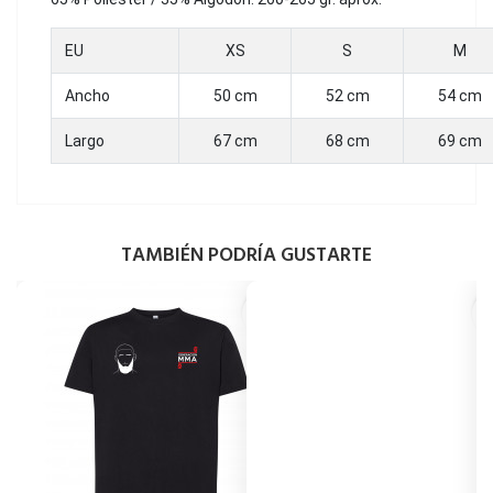
EU
XS
S
M
Ancho
50 cm
52 cm
54 cm
Largo
67 cm
68 cm
69 cm
TAMBIÉN PODRÍA GUSTARTE
favorite_border
favori