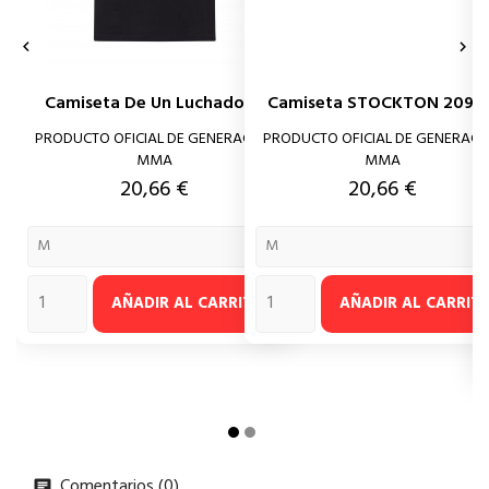


Camiseta De Un Luchador...
Camiseta STOCKTON 209 -..
PRODUCTO OFICIAL DE GENERACIÓN
PRODUCTO OFICIAL DE GENERACI
MMA
MMA
Precio
Precio
20,66 €
20,66 €
AÑADIR AL CARRITO
AÑADIR AL CARRIT
Comentarios (0)