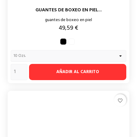
GUANTES DE BOXEO EN PIEL...
guantes de boxeo en piel
Precio
49,59 €
Blanco
Negro
AÑADIR AL CARRITO
favorite_border