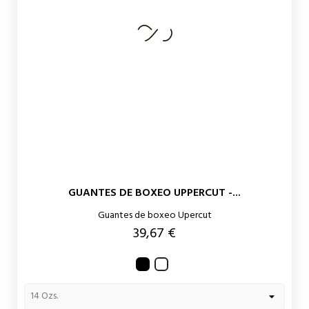
GUANTES DE BOXEO UPPERCUT -...
Guantes de boxeo Upercut
Precio
39,67 €
Negro
Blanco