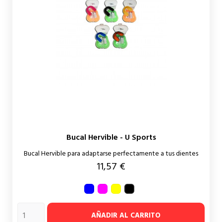
Bucal Hervible - U Sports
Bucal Hervible para adaptarse perfectamente a tus dientes
Precio
11,57 €
Azul
Rosa
Amarillo
Negro
AÑADIR AL CARRITO