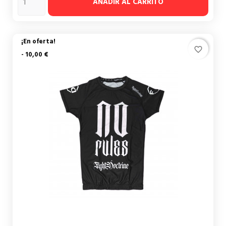
AÑADIR AL CARRITO
¡En oferta!
favorite_border
- 10,00 €