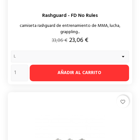
Rashguard - FD No Rules
camiseta rashguard de entrenamiento de MMA, lucha,
grappling...
Precio
Precio
23,06 €
33,06 €
regular
AÑADIR AL CARRITO
favorite_border